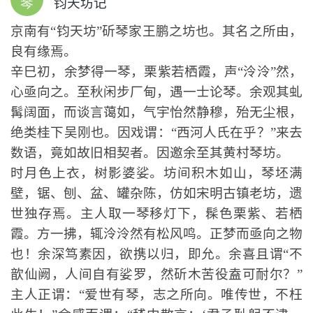
琴
钧天坊记
京南有“钧天坊”斫琴家王鹏之坊也。其名之所由，
良有缘焉。
辛巳初，余梦得一琴，栗紫若栖霞，声“泠泠”然，
心亟向之。至秋闲步厂甸，遇一士论琴。余观其虬
髯阔面，而谈言蔼如，气宇怡然静穆，殆无尘根，
绝类桂下吴刚也。因戏谓：“西河人氏在乎？”来去
数语，竟如故旧相契者。因邀余至其黄村琴坊。
时月色上衣，树影婆娑。坊间积木如山，琴坯满
壁，锯、刨、盆、罐杂陈，仿如宋明古镇老坊，遗
世独存焉。主人取一琴移灯下，髹色栗紫、若栖
霞。方一拂，辄泠泠然有松风鸣。正梦而亟向之物
也！余深笃素因，欲携以归，即允。余喜且谓“不
歆仙阙，人间自有娑罗，然斫木苦役盍可耐尔？”
主人正谓：“爱世有琴，志之所向。唯传世，不枉