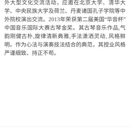
树一帜，并在众多古琴爱好者中产生广泛的影响与
共鸣。
琴
钧天坊艺术总监——杜大鹏
当代著名古琴演奏家；中国琴会常务理事。近年来
主要从事古琴教育及文化推广工作。多次参加海内
外大型文化交流活动，应邀在北京大学、清华大
学、中央民族大学及荷兰、丹麦诸国孔子学院等中
外院校演出交流。2013年荣获第二届美国“华音杯”
中国音乐国际大赛古琴金奖。其古琴音乐作品,气
韵刚健古朴,旋律清新典雅,手法潇洒灵动, 风格鲜
明。作为心法与演奏技法结合的典范，其授业风格
严谨细致、持正不苟。