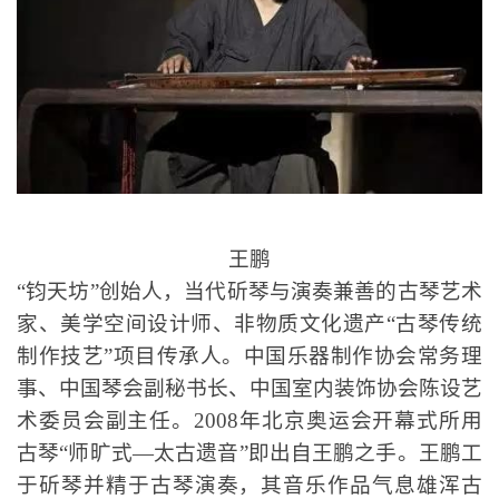
琴
钧天坊创始人