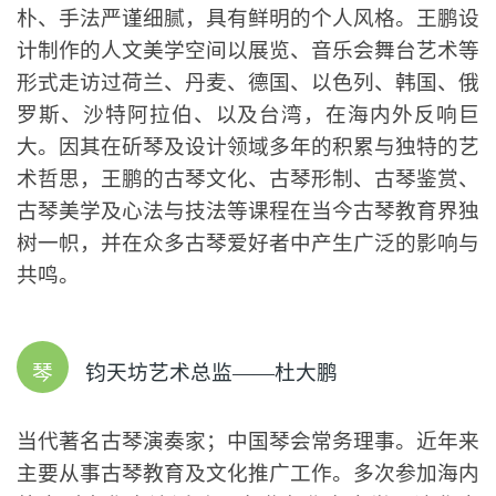
王鹏
“钧天坊”创始人，当代斫琴与演奏兼善的古琴艺术
家、美学空间设计师、非物质文化遗产“古琴传统
制作技艺”项目传承人。中国乐器制作协会常务理
事、中国琴会副秘书长、中国室内装饰协会陈设艺
术委员会副主任。2008年北京奥运会开幕式所用
古琴“师旷式—太古遗音”即出自王鹏之手。王鹏工
于斫琴并精于古琴演奏，其音乐作品气息雄浑古
朴、手法严谨细腻，具有鲜明的个人风格。王鹏设
计制作的人文美学空间以展览、音乐会舞台艺术等
形式走访过荷兰、丹麦、德国、以色列、韩国、俄
罗斯、沙特阿拉伯、以及台湾，在海内外反响巨
大。因其在斫琴及设计领域多年的积累与独特的艺
术哲思，王鹏的古琴文化、古琴形制、古琴鉴赏、
古琴美学及心法与技法等课程在当今古琴教育界独