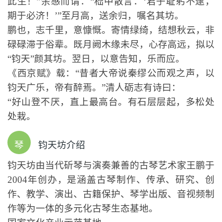
此生！”余感而谓：“嵇中散言：‘君子耻躬不逮，
期于必济！’”至月高，送余归，嘱名其坊。
鹏也，志千里，意慷慨。寄情绿绮，结想秋云，非
碌碌滞于俗辈。既月阙木缘未尽，心存高远，拟以
“钧天”颜其坊。翌日，以意告知，乐而应。
《西京赋》载：“昔者大帝说秦缪公而观之声，以
钧天广乐，帝有醉焉。”清人砺志有诗曰：
“好山登不厌，直上最高台。有石层层起，多松处
处栽。
琴
钧天坊介绍
钧天坊由当代斫琴与演奏兼善的古琴艺术家王鹏于
2004年创办，是涵盖古琴制作、传承、研究、创
作、教学、演出、古籍保护、琴学出版、音视频制
作等为一体的多元化古琴生态基地。