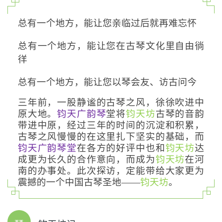
总有一个地方，能让您亲临过后就再难忘怀
总有一个地方，能让您在古琴文化里自由徜
徉
总有一个地方，能让您以琴会友、访古问今
三年前，一股静谧的古琴之风，徐徐吹进中
原大地。
钧天广韵琴
堂将
钧天坊
古琴的音韵
带进中原，经过三年的时间的沉淀和积累，
古琴之风慢慢的在这里扎下坚实的基础，而
钧天广韵琴堂
在各方的好评中也和
钧天坊
达
成更为长久的合作意向，而成为
钧天坊
在河
南的办事处。此次探访，定能带给大家更为
震撼的一个中国古琴圣地——
钧天坊
。