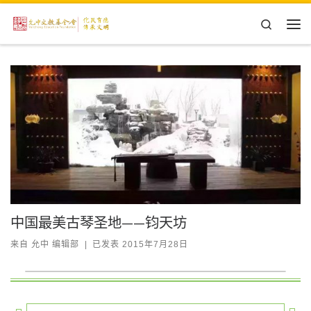
Skip to content
Search
主
中国最美古琴圣地——钧天坊
来自
允中 编辑部
|
已发表
2015年7月28日
、编者按