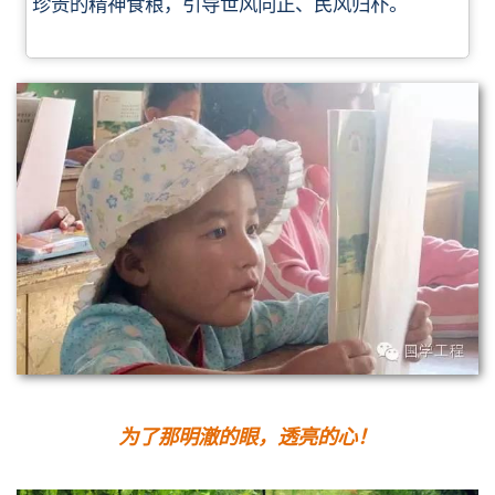
珍贵的
精神食粮，引导世风向正、民风归朴。
为了那明澈的眼，透亮的心！