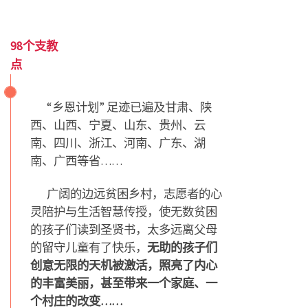
98个
支教
点
“乡恩计划” 足迹已遍及甘肃、陕
西、山西、宁夏、山东、贵州、云
南、四川、浙江、河南、广东、湖
南、广西等省……
广阔的边远贫困乡村，志愿者的心
灵陪护与生活智慧传授，使无数贫困
的孩子们读到圣贤书，太多远离父母
的留守儿童有了快乐，
无助的孩子们
创意无限的天机被激活，照亮了
内心
的丰富美丽，甚至带来一个家庭、一
个村庄的改变……