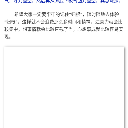
生病是世界上最好的让人觉悟的机会。
发菩提心者，远离诸病。——《圆觉经》
若菩萨欲得净土，当净其心，随其心净，则佛国
净。——《维摩经》
了罢业障本来空，未了还须偿夙债。——《永嘉正
道歌》
随缘消旧业，莫再造新殃。
妄想太多，习气太重，欲念太深，就先去劳作，