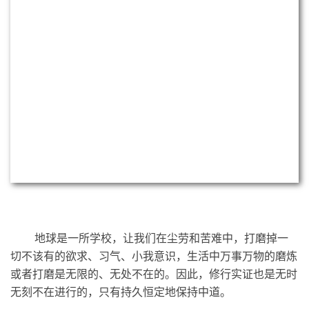
地球是一所学校，让我们在尘劳和苦难中，打磨掉一
切不该有的欲求、习气、小我意识，生活中万事万物的磨炼
或者打磨是无限的、无处不在的。因此，修行实证也是无时
无刻不在进行的，只有持久恒定地保持中道。
人一辈子是为了觉悟而活的，心外无人，所有抱怨皆
是自己内心的执念。
“一念嗔心起，百万障门开”，发生任何
事情都不要生嗔恨心，不要发脾气，
感谢那个为难你的人给
了你调伏自心的修炼机会。
时时刻刻“反求诸己，反躬而
诚”，
常惭愧，常忏悔。让自己的
起心动念如理如法，不向
任何人发射负能量的
念头，
正心诚意做好本分事。
做医生更要在生死面前、在生命面前，把自己清空，
打开心量，做一个在天地之间器宇轩昂的“大人”，
让自己合
于道！