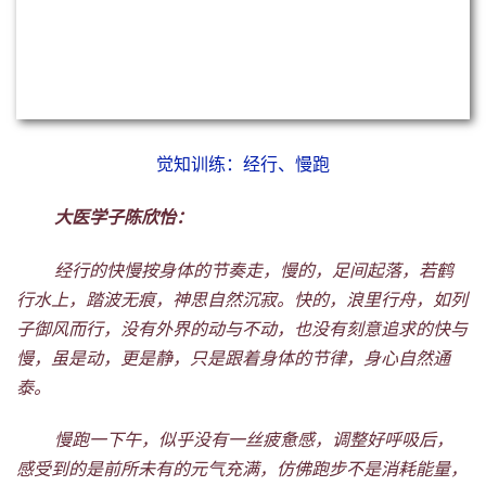
功夫的增长是一个不断打磨的过程，需要有正知正见
的愿力引领和护持，就如小树苗长城大树，就如点点星火欲
呈燎原之势，以自然自在的的心态去对待，去感受，去成
长。
大医学子吕娜：
在观呼吸十分钟之后，心里开始有一点感觉，然后就
默念着“左脚，右脚，左脚……”，一直往前走，往前走，等
我回过神的时候，就发现自己站在湖边，周围没有一个人，
世界安静的，就只听见自己的脚步声，脑海里特别的安静，
就只有一个念头：就这么一直，走下去，走下去……将自己
一切都放空，感受着自己的每一个细胞，细细的用心去品味
万籁无人般的宁静，仿佛就像一个刚来到世界不久的婴儿，
脑海里没有任何杂念，用一颗纯洁的心，去看待这个世界，
看待身边所有的一切，这个过程特别的舒适，也特别的安
详，仿佛我们本来就该是这个样子的。