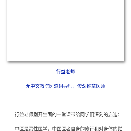
古琴，力度、速度、时间三大要素同时合理把握是关键要
诀。人体自内而外，皮、肉、骨自然形成三个层次，从而力
度上就要有深浅的差异。若浅层有病则可用扫法扫去病气，
若深层有病则浅层定然亦有，先浅后深，由浅入深，既”以
其皮按其肉，以其肉按其骨”是也。