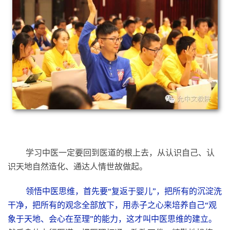
学习中医一定要回到医道的根上去，从认识自己、认
识天地自然造化、通达人情世故做起。
领悟中医思维，首先要“复返于婴儿”，把所有的沉淀洗
干净，把所有的观念全部放下，用赤子之心来培养自己“观
象于天地、会心在至理”的能力，这才叫中医思维的建立。
然后身体力行医道，把医理打通，孜孜不倦，精勤地操练，
还怕不会医术吗？
学习儒释道圣贤文化，最大难题也是前提、根基，其
实是——出离心。
如果我们没有出离尘劳的决心，没有出离
小我的魄力，没有出离一切假象的慧根，可以说所有儒释道