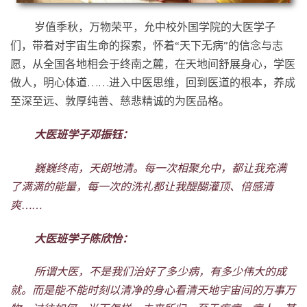
岁值季秋，万物荣平，允中校外国学院的大医学子
们，带着对宇宙生命的探索，怀着“天下无病”的信念与志
愿，从全国各地相会于终南之麓，在天地间舒展
身心，学医
做人，
明心体道……
进入中医思维，
回到医道的根本，养成
至
深
至
远
、敦厚纯善、慈悲精诚的为医品格。
大医班学子邓振钰：
巍巍终南，
天
朗
地
清。每一次相聚允中，都让我充满
了满满的能量，每一次的洗礼都让我醍醐灌顶、倍感清
爽……
大医班学子陈欣怡：
所谓大医，不是我们治好了多少病，有多少伟大的成
就。而是能不能时刻以清净的身心看清天地宇宙间的万事万