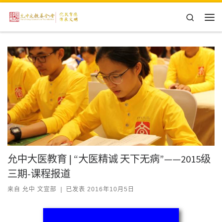
Skip to content
Search
主
允中大医教育 | “大医精诚 天下无病”——2015级
三期-课程报道
来自
允中 文宣部
|
已发表
2016年10月5日