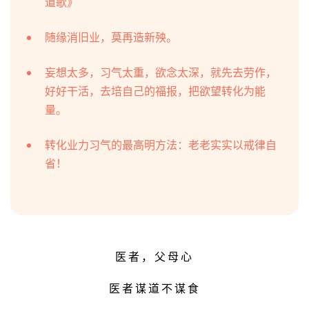
学医人要有济世利人的大愿心、菩提心：但愿世间人
无病，何愁架上药生尘。每一个大夫，做事情要在一点一滴
处用心替老百姓着想，把每一个病人当作父母、当成子女，
这叫“医者，父母心”，这叫“大医曰慈”，慈悲的慈。
每一个学习医道的人，也要担当起健康教育的使命，
要共同承担起一个任务：维护天朗气清，维护人文风尚的清
爽。
医道本身就是“自立立人，自觉觉他”的行业，
把这种磁
场、光芒、觉性给到与你们有缘的一切人，再微小的声音和
力量，只要坚定、恒久而纯正，就一定会有非常大的威力
。