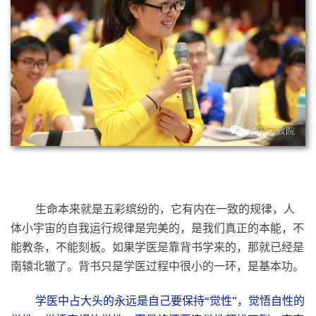
生命本来就是五彩缤纷的，它有内在一致的规律，人
体小宇宙的自我运行规律是完美的，是我们真正的本能，不
能教条，不能刻板。如果学医是靠背书学来的，那就已经是
南辕北辙了。背书只是学医过程中很小的一环，是基本功。
学医中占大头的永远是自己要保持“觉性”，觉悟自性的
觉性，觉悟实相的觉性，而最终还要连觉性都找不到，完完
全全在生活中，在一切处。
如果你还有一个觉性的感觉，那
都是有“我”，认识人体就是这么不简单。几个比较重要的层
面，就是精气神和内触。学中医最好的实验工具和载体是自
己的身体，看自己的五脏六腑，听呼吸、血流、心跳、身体