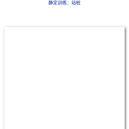
觉知训练：经行、慢跑
大医学子陈欣怡：
经行的快慢按身体的节奏走，慢的，足间起落，若鹤
行水上，踏波无痕，神思自然沉寂。快的，浪里行舟，如列