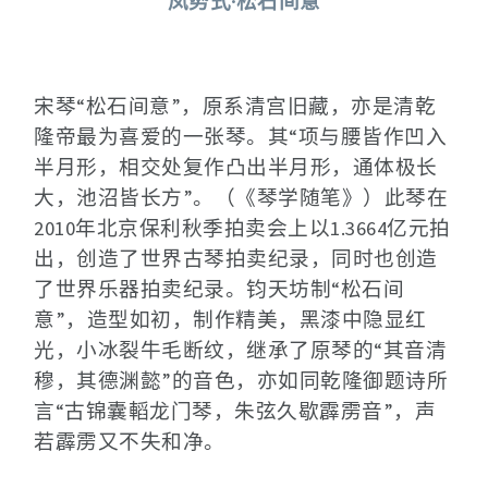
凤势式·松石间意
宋琴“松石间意”，原系清宫旧藏，亦是清乾
隆帝最为喜爱的一张琴。其“项与腰皆作凹入
半月形，相交处复作凸出半月形，通体极长
大，池沼皆长方”。（《琴学随笔》）此琴在
2010年北京保利秋季拍卖会上以1.3664亿元拍
出，创造了世界古琴拍卖纪录，同时也创造
了世界乐器拍卖纪录。钧天坊制“松石间
意”，造型如初，制作精美，黑漆中隐显红
光，小冰裂牛毛断纹，继承了原琴的“其音清
穆，其德渊懿”的音色，亦如同乾隆御题诗所
言“古锦囊轁龙门琴，朱弦久歇霹雳音”，声
若霹雳又不失和净。