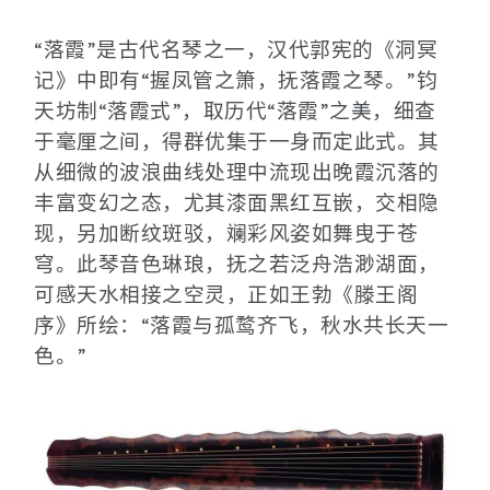
“落霞”是古代名琴之一，汉代郭宪的《洞冥
记》中即有“握凤管之箫，抚落霞之琴。”钧
天坊制“落霞式”，取历代“落霞”之美，细查
于毫厘之间，得群优集于一身而定此式。其
从细微的波浪曲线处理中流现出晚霞沉落的
丰富变幻之态，尤其漆面黑红互嵌，交相隐
现，另加断纹斑驳，斓彩风姿如舞曳于苍
穹。此琴音色琳琅，抚之若泛舟浩渺湖面，
可感天水相接之空灵，正如王勃《滕王阁
序》所绘：“落霞与孤鹜齐飞，秋水共长天一
色。”