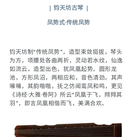
| 钧天坊古琴 |
凤势式·传统凤势
钧天坊制“传统凤势”，造型束敛挺拔，琴头
为方，项腰处各曲两折，灵动若水纹，仙逸
如流云，造型出色，犹凤凰起势。圆形龙
池，方形凤沼，两相应和，音色清劲。其声
噰噰，其韵喈喈，抚之仿闻鸾凤和鸣，更见
《诗经·大雅·卷阿》所云“凤凰于飞，翙翙其
羽”，即言凤凰相偕而飞，美满合欢。