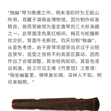
“独幽”琴为晚唐之作，明末清初时为王船山
所用，现藏于湖南省博物馆。因为制作标准
精良，故而常被视为鉴定唐琴的三大标准器
之一。此琴面漆色黑红相间，梅花与蛇腹断
纹交织，背面牛毛断纹。钧天坊制“独幽”，
从音色考虑，由于原琴项部突出点过于尖锐
且狭窄，造型之张扬不利高音区震动，因而
作出了合理调整，其余结构如初。其音色清
远和逸，抚之可见王维《竹里馆》之意境：
“独坐幽篁里，弹琴复长啸。深林人不知，明
月来相照。”