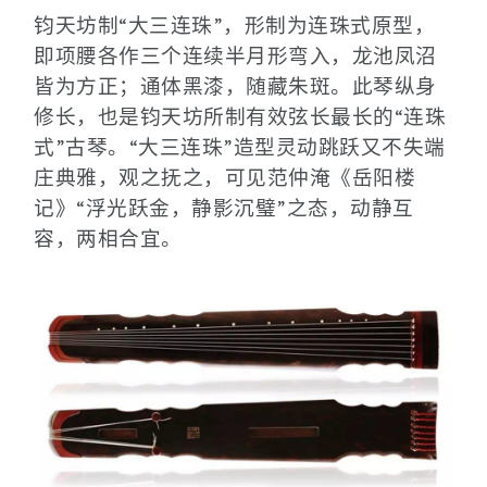
钧天坊制“大三连珠”，形制为连珠式原型，
即项腰各作三个连续半月形弯入，龙池凤沼
皆为方正；通体黑漆，随藏朱斑。此琴纵身
修长，也是钧天坊所制有效弦长最长的“连珠
式”古琴。“大三连珠”造型灵动跳跃又不失端
庄典雅，观之抚之，可见范仲淹《岳阳楼
记》“浮光跃金，静影沉璧”之态，动静互
容，两相合宜。