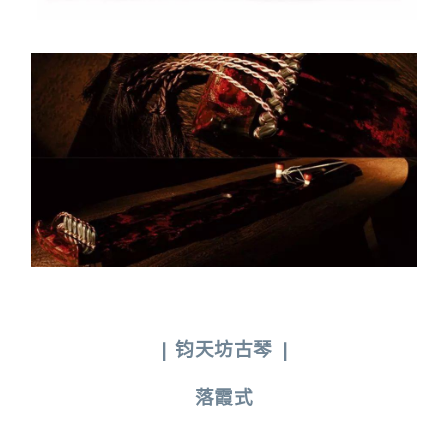
|
钧天坊古琴
|
落霞式