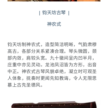
|
钧天坊古琴
|
神农式
钧天坊制神农式，造型简洁明晰，气韵肃穆
高古，各部分关系紧凑合理。琴头微圆，颈
部内敛，肩较头宽。九十徽间呈内凹半月，
庄重中亦见灵动。龙池凤沼皆为方形，出音
中正。神农式古琴风貌卓绝，凝立时可观圣
人体象，抚奏时更闻先知教诲，令人无限思
慕上古先圣德风。