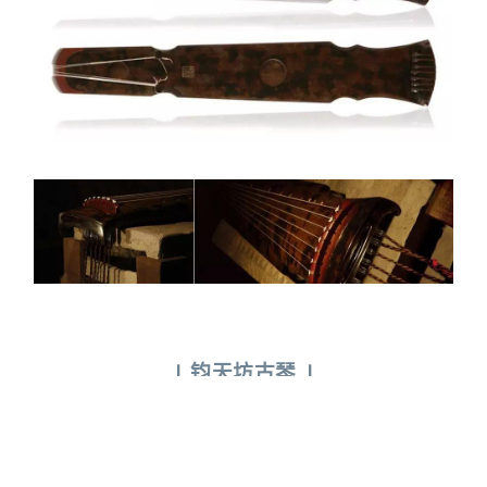
|
钧天坊古琴
|
宣和式