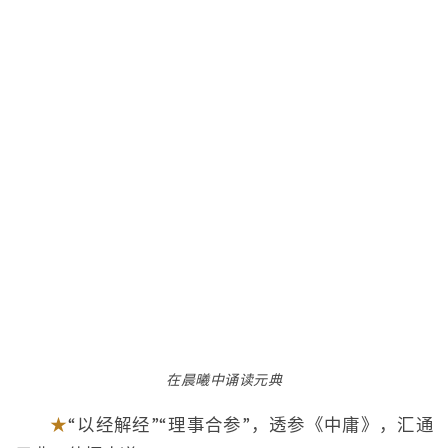
在晨曦中诵读元典
★
“以经解经”“理事合参”，透参《中庸》，汇通