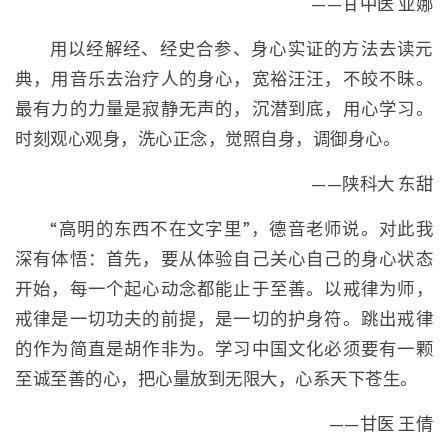
——甘中医 亚娜
用以经解经、经史合参、身心实证的方法去读元
典，用音乐去治疗人的身心，宽裕汪汪，不皎不昧。
最有力的力量是寂静无声的，沉潜到底，用心学习。
时刻观心观身，洗心正念，觉照自身，调御身心。
——陕科大 东甜
“高明的东西不在文字里”，德音老师说。对此我
深有体悟：首先，要从体验自己关心自己的身心状态
开始，每一个起心动念都能止于至善。以戒律为师，
戒律是一切功夫的前提，是一切的护身符。跳出戒律
的作为简直是胡作非为。学习中国文化必须要有一颗
至诚至善的心，把心量放到无限大，心系天下苍生。
——甘医 王倩