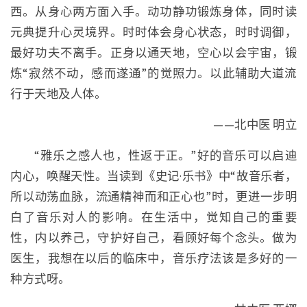
西。从身心两方面入手。动功静功锻炼身体，同时读
元典提升心灵境界。时时体会身心状态，时时调御，
最好功夫不离手。正身以通天地，空心以会宇宙，锻
炼“寂然不动，感而遂通”的觉照力。以此辅助大道流
行于天地及人体。
——北中医 明立
“雅乐之感人也，性返于正。”好的音乐可以启迪
内心，唤醒天性。当读到《史记·乐书》中“故音乐者，
所以动荡血脉，流通精神而和正心也”时，更进一步明
白了音乐对人的影响。在生活中，觉知自己的重要
性，内以养己，守护好自己，看顾好每个念头。做为
医生，我想在以后的临床中，音乐疗法该是多好的一
种方式呀。