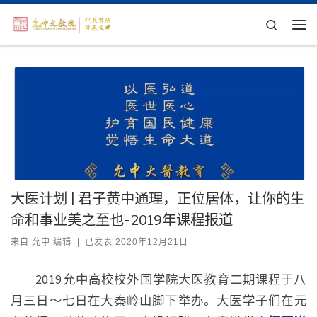
Skip to content
Search
主
大医计划 | 君子黄中通理，正位居体，让你的生
命和事业美之至也-2019年课程报道
来自
允中 编辑
|
已发表
2020年12月21日
2019允中高校校外国学院大医教育二期课程于八
月三日～七日在大秦岭山脚下举办。大医学子们在元