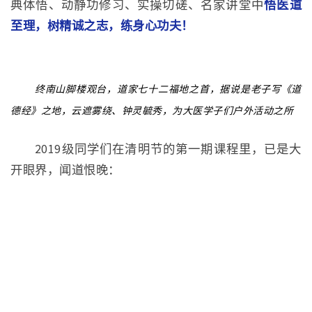
典体悟、动静功修习、实操切磋、名家讲堂中
悟医道
至理，树精诚之志，练身心功夫！
终南山脚楼观台，道家七十二福地之首，据说是老子写《道
德经》之地，云遮雾绕、钟灵毓秀，为大医学子们户外活动之所
2019级同学们在清明节的第一期课程里，已是大
开眼界，闻道恨晚：