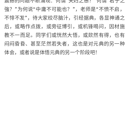
震撼的问题不断涌现：何谓“夫妇之愚？”何谓“君子之
強？”为何说“中庸不可能也？”，老师是“不愤不启，
不悱不发”，待大家绞尽脑汁，引经据典，各显神通之
后，或略作点拨，或旁征博引，或机锋喝问，因材施
教不一而足。同学们或恍然大悟，或欻然有得，也有
闷闷昏昏、甚至茫然若失者，这也是对元典的另一种
体会，或者说是体悟元典的另一个阶段吧！