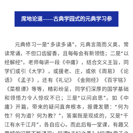
席地论道——古典学园式的元典学习参
元典修习一是“多读多诵”，元典言简而义奥，常
读常诵，不但口齿留香，且每每会有新领悟；二是“以
经解经”。老师每讲一段《中庸》，结合文义主旨，同
学们或引《大学》，或援老、庄，或依《周易》《论
语》《孟子》，还有《礼记》《金刚经》《百字铭》
《菜根谭》等等，精彩纷呈，同学们深厚的国学基础
和领悟力令人惊叹不已；三是“以问启思”。如《中
庸》开篇，带来的疑问直奔根本，振聋发聩：“何为
性？何为道？何为教？”，答案既是现成的，又是“千
江有水千江月”，各自应心。而此后每一堂课，有趣又