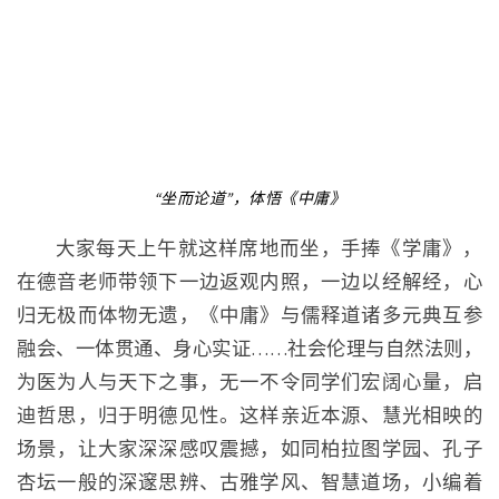
“坐而论道”，体悟《中庸》
大家每天上午就这样席地而坐，手捧《学庸》，
在德音老师带领下一边返观内照，一边以经解经，心
归无极而体物无遗，《中庸》与儒释道诸多元典互参
融会、一体贯通、身心实证……社会伦理与自然法则，
为医为人与天下之事，无一不令同学们宏阔心量，启
迪哲思，归于明德见性。这样亲近本源、慧光相映的
场景，让大家深深感叹震撼，如同柏拉图学园、孔子
杏坛一般的深邃思辨、古雅学风、智慧道场，小编着