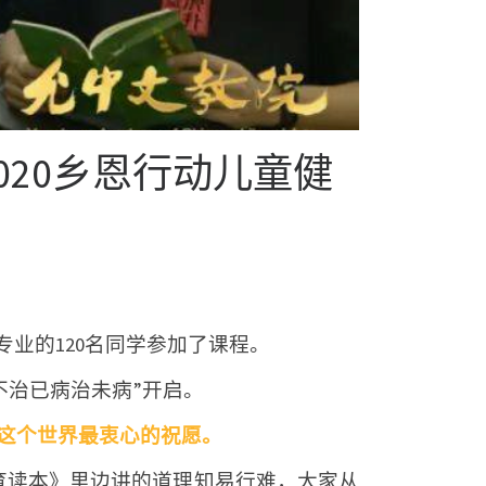
020乡恩行动儿童健
专业的120名同学参加了课程。
不治已病治未病”开启。
对这个世界最衷心的祝愿。
育读本》里边讲的道理知易行难，大家从