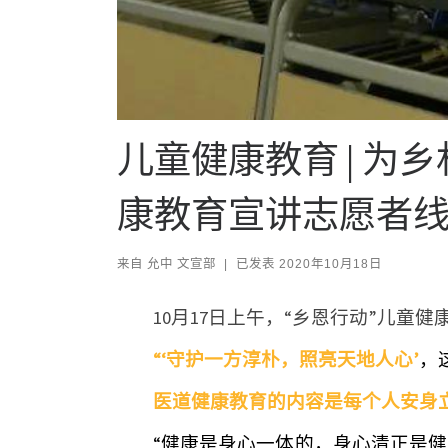
儿童健康教育 | 为
康教育宣讲志愿者线
来自
允中 文宣部
|
已发表
2020年10月18日
10月17日上午，“乡恩行动”儿
“‘
守护
一方淳朴，
照亮
天地人心’
，
医道健康教育的内容是每个人安身
“健康是身心一体的，身心清正是健