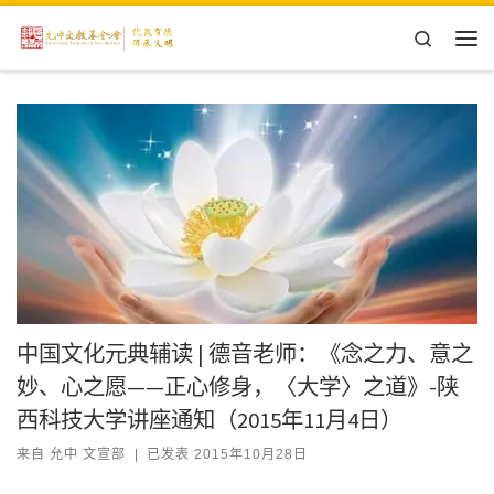
Skip to content
Search
主
中国文化元典辅读 | 德音老师：《念之力、意之
妙、心之愿——正心修身，〈大学〉之道》-陕
西科技大学讲座通知（2015年11月4日）
来自
允中 文宣部
|
已发表
2015年10月28日