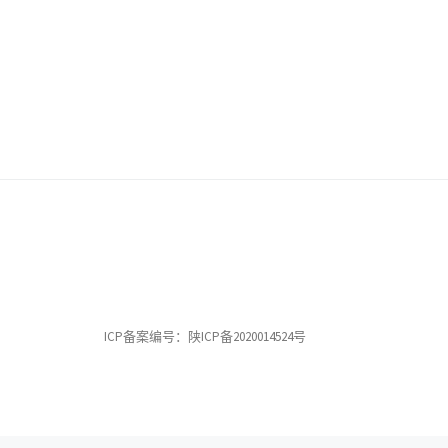
ICP备案编号：陕ICP备2020014524号
© 2026
允中文教基金会
– All rights reserved
Powered by
– Designed with the
Customizr