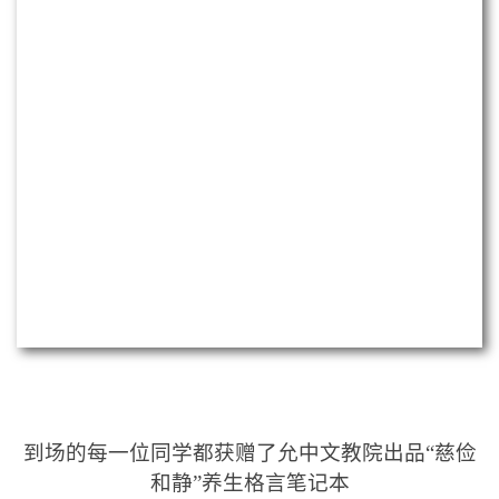
到场的每一位同学都获赠了允中文教院出品“慈俭
和静”养生格言笔记本