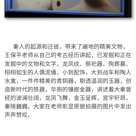
秦人的起源和迁徙，带来了遍地的精美文物，
王保平老师从自己的考古经历讲起，已发掘和正在
发掘中的文物和文字，
龙凤纹、
祭祀器、
殉葬墓、
栩栩如生的人偶泥俑，
小到配饰，大到战车和陶人
水禽，
一件件精美的青铜器，剔透温润的玉器，创
造新时代的铁器，华丽的镶嵌金器，讲述着大秦曾
经的波澜壮阔，
龙凤飞舞，金玉呈辉，宫宇轩昂，
秦陵巍巍。大家在老师彰显原貌拍摄的图片中发出
声声赞叹。