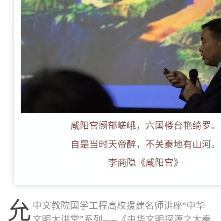
咸阳宫阙郁嵯峨，六国楼台艳绮罗。
自是当时天帝醉，不关秦地有山河。
李商隐《咸阳宫》
允
中文教院国学工程高校援建名师讲座“中华
文明大讲堂”系列——《中华文明探源之大秦