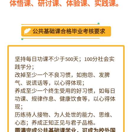
只有启迪心智，净化灵魂，正心诚意，
变化气质，涵养德性，提升人格，方可
自立立人，自觉觉他，方可体悟自己、
体悟他人、体悟社会、体悟世界！——甘
肃中医药大学 王世萍
 放下了，归零了，无限了，才是真相，
是真正的自己，是平静的大我。超然物
外，方显物外烟霞。这一程，不虚此
行。彼一程，心安如海。——陕西科技大
学 马少武
我们在一起有无限的力量，总能让人忘
公共基础课教学方式：
记疲倦、烦恼与怨恨，回到生命最初的
喜悦与充实状态，时时记得宇宙心无处
体悟课、研讨课、体验课、实践课。
不在。——广西中医药大学 王倩
我相信，从我心中的这扇窗开启的那一
刻起，我的人生就变得与原来不同了。