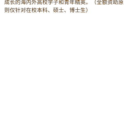
改掉至少一个不良习惯，如抱怨、发脾
气、说谎话等，以心得体现；
养成至少一个终生受用的好习惯，如每日
功课、规律作息、健康饮食等，以心得体
现；
历练待人接物、为人处世的能力、思维、
心态；养成正知正见与君子品格。 
圆满完成公共基础课学业，可成为校外国
学院校友会成员，福利多多，惊喜不断！
课程时间
公共基础课与日常课程（包括：中坚力量训练
营、百艺修身、功夫体验），在2018年期间
，满员
即开，一般安排在周末或节假日，时长2~5天。