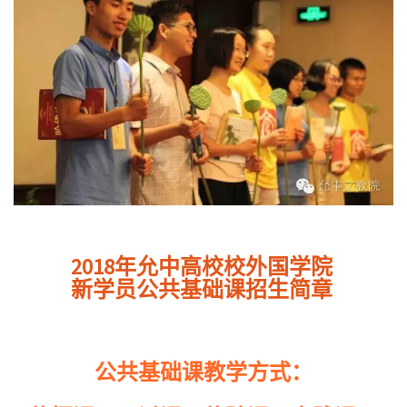
每个生命都有自己与生俱来的使命。我
们要做的就是用毕生的时间去修习内
功，回到最初的饱满状态。——陕西科技
大学 韩琳
我听到“种子”这个词就像听到了希望，我
非常希望自己能够成为一颗种子、一个
明星，去传播美好的事物，去发出温暖
的光。——陕西师范大学 张晓翠
一点对圣贤的向往能激发巨大的动力，
一丝对真理的渴求能唤醒本心的能量。
2018年允中高校校外国学院
安于当下，清净淡泊，本心常住。——陕
新学员公共基础课招生简章
西科技大学 邓冬东
读元典的最终目的是突破一切，成为法
器，去容纳世间的一切，而要成为法器
就一定要默默涵养本性，王者无所畏
惧，拥有一颗广大清净心。——北京中医
药大学 刘星