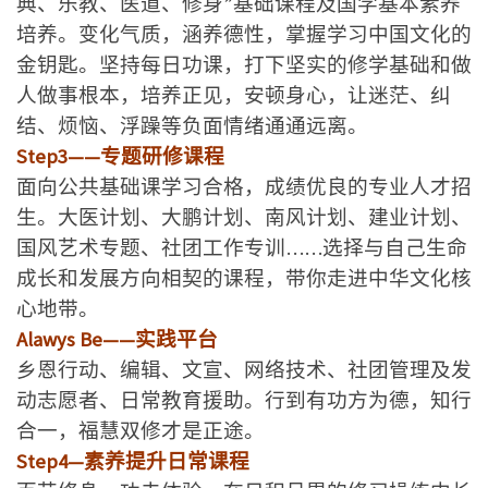
典、乐教、医道、修身”基础课程及国学基本素养
培养。变化气质，涵养德性，掌握学习中国文化的
金钥匙。坚持每日功课，打下坚实的修学基础和做
人做事根本，培养正见，安顿身心，让迷茫、纠
结、烦恼、浮躁等负面情绪通通远离。
Step3——专题研修课程
面向公共基础课学习合格，成绩优良的专业人才招
生。大医计划、大鹏计划、南风计划、建业计划、
国风艺术专题、社团工作专训……选择与自己生命
成长和发展方向相契的课程，带你走进中华文化核
心地带。
Alawys Be——实践平台
乡恩行动、编辑、文宣、网络技术、社团管理及发
动志愿者、日常教育援助。行到有功方为德，知行
合一，福慧双修才是正途。
Step4—素养提升日常课程