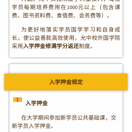
1、合格完成每日功课500天（即修满每日功
课100学分）：
每天读一段圣贤书（明典）
每天听一段雅乐（乐教）
每天做一套中医养生保健操（医道）
每天随时自省观心（修身）
2、修满实践课100学分。
新学员公共基础课入学押金