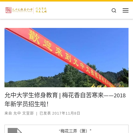
Skip to content
Search
主
允中大学生修身教育 | 梅花香自苦寒来——2018
年新学员招生啦！
来自
允中 文宣部
|
已发表
2017年11月8日
“梅花三弄（箫）”