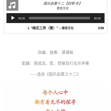
国乐启蒙十二【四季·冬】
德音文化
音
00:00
00:00
频
播
1.
“梅花三弄（箫）”
3:56
— 德音文化
放
器
改编、独奏：谭谓裕
配器：周成龙，笙、箜篌及打击乐伴奏
——选自《国乐启蒙之十二》