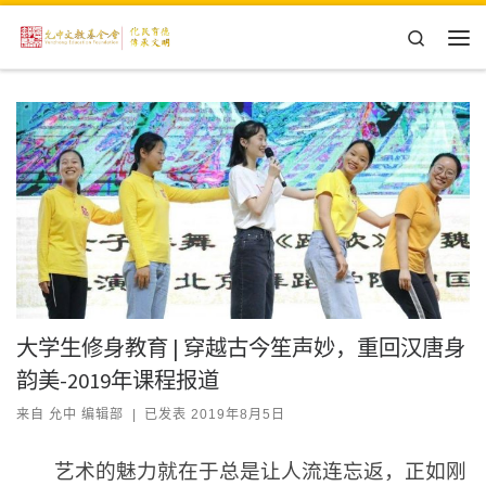
Skip to content
Search
主
大学生修身教育 | 穿越古今笙声妙，重回汉唐身
韵美-2019年课程报道
来自
允中 编辑部
|
已发表
2019年8月5日
艺术的魅力就在于总是让人流连忘返，正如刚