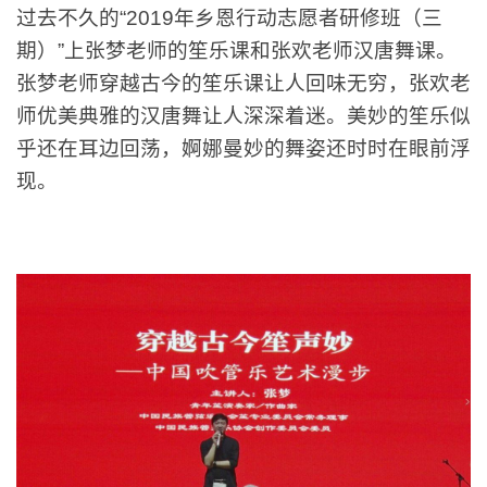
过去不久的“2019年乡恩行动志愿者研修班（三
期）”上张梦老师的笙乐课和张欢老师汉唐舞课。
张梦老师穿越古今的笙乐课让人回味无穷，张欢老
师优美典雅的汉唐舞让人深深着迷。美妙的笙乐似
乎还在耳边回荡，婀娜
曼妙
的舞姿还时时在眼前浮
现。