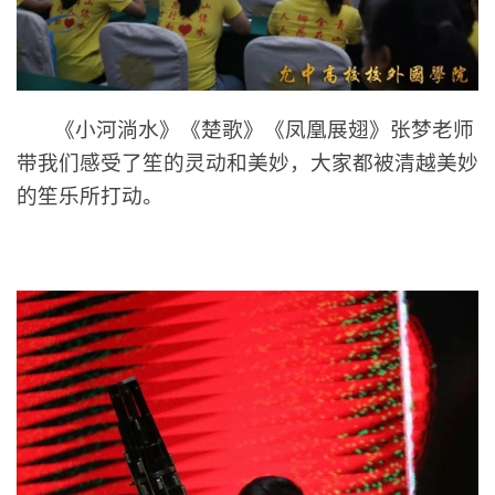
《小河淌水》《楚歌》
《凤凰展翅》
张梦老师
带我们感受了笙的灵动和美妙，大家都被清越美妙
的
笙乐
所打动。