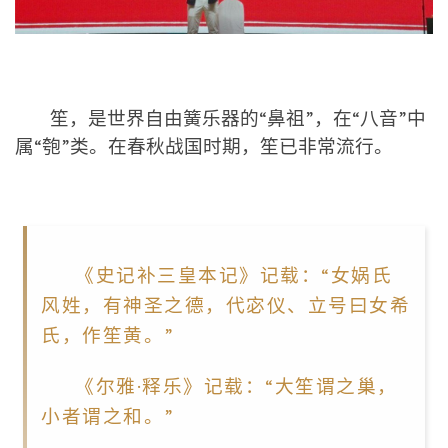
笙，
是世界自由簧乐器的“鼻祖”，在
“八音”中
属“匏”类。在
春秋战国时期
，笙已非常流行。
《史记补三皇本记》记载：“女娲氏
风姓，有神圣之德，代宓仪、立号曰女希
氏，作笙黄。”
《尔雅·释乐》记载：“大笙谓之巢，
小者谓之和。”