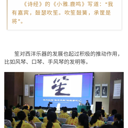
《诗经》的《小雅.鹿鸣》写道：“我
有嘉宾，鼓瑟吹笙。吹笙鼓簧，承筐是
将”。
笙
对西洋乐器的发展也起过积极的推动作用，
比如
风琴、
口琴
、
手风琴的发明等
。