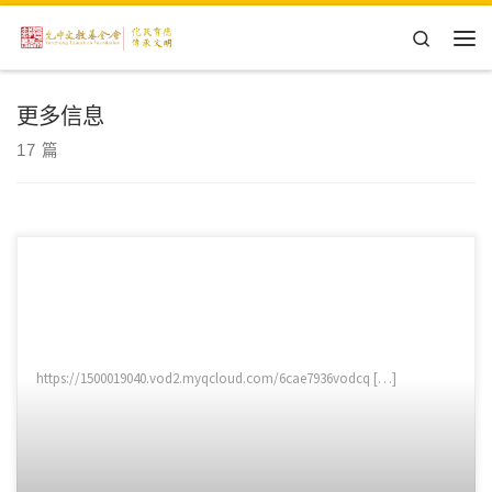
Skip to content
Search
主
更多信息
17 篇
https://1500019040.vod2.myqcloud.com/6cae7936vodcq […]