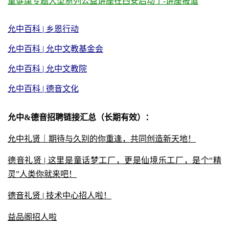
童健康专题大型系列公益讲座在西安启动了-讲座报道
允中百科 | 乡恩行动
允中百科 | 允中文教基金会
允中百科 | 允
中文教院
允中百科 | 德音文化
允中&德音招聘链接汇总（长期有效）：
允中礼贤｜期待与久别的你重逢，共同创造新天地！
德音礼贤 | 这里是童话梦工厂，更是仙境乐工厂，是个“精
灵”人类你就来吧！
德音礼贤 | 技术中心招人啦！
益品阁招人啦