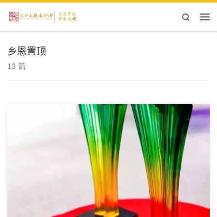
Skip to content
Search
主
乡恩置顶
13 篇
把最好的音乐送给乡村的儿童，让生动鲜活、优雅美好、天机和畅
的歌曲滋润娃娃们的心田。愿乡恩的歌声传遍九州大地，淳朴之风
生生不息……