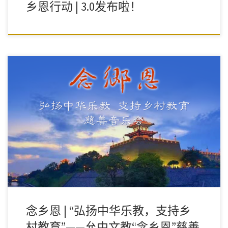
乡恩行动 | 3.0发布啦！
群星荟萃，聚爱心，一场音乐与人文的视听盛宴；华灯初上，念乡
恩，一场文明与传承的精神大餐。
念乡恩 | “弘扬中华乐教，支持乡
村教育”——允中文教“念乡恩”慈善